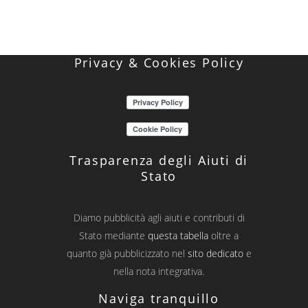
Privacy & Cookies Policy
Trasparenza degli Aiuti di
Stato
Diamo pubblicità agli aiuti e contributi di
Stato mediante
questa tabella
oltre a
quanto già pubblicizzato nel
sito dedicato
e
nella nota integrativa.
Naviga tranquillo