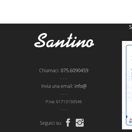
Chiamaci:
075.6090459
- - -
Invia una email:
info@
- - -
P.Iva: 01713150546
- - -
Seguici su: