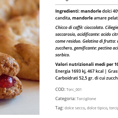
Ingredienti
:
mandorle
dolci 4
candita,
mandorle
amare pelate
Chicco di caffè: cioccolato. Ciliegi
saccarosio, acidificante: acido c
come residuo. Gelatina di frutta: 
zucchero, gemificante: pectina aci
sorbico.
Valori nutrizionali medi per 
Energia 1693 kj, 467 kcal | Grassi
Carboidrati 52,5 gr. di cui zucche
COD:
Torc_001
Categoria:
Torciglione
Tag:
,
,
dolce secco
dolce tipico
torci