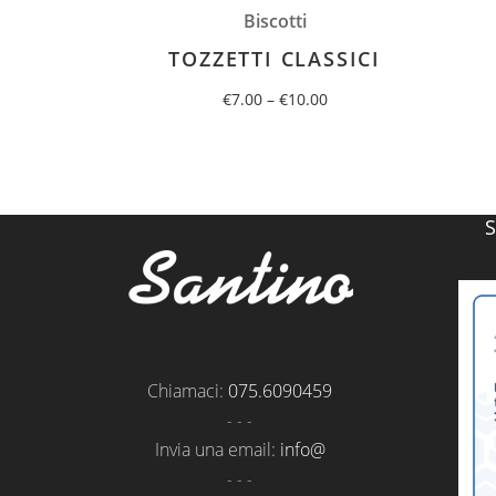
Biscotti
TOZZETTI CLASSICI
€
7.00
–
€
10.00
Chiamaci:
075.6090459
- - -
Invia una email:
info@
- - -